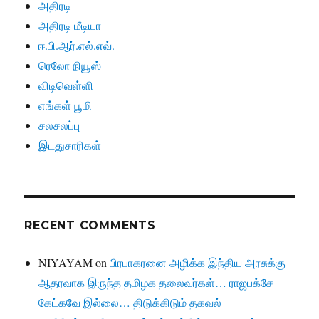
அதிரடி
அதிரடி மீடியா
ஈ.பி.ஆர்.எல்.எவ்.
ரெலோ நியூஸ்
விடிவெள்ளி
எங்கள் பூமி
சலசலப்பு
இடதுசாரிகள்
RECENT COMMENTS
NIYAYAM
on
பிரபாகரனை அழிக்க இந்திய அரசுக்கு
ஆதரவாக இருந்த தமிழக தலைவர்கள்… ராஜபக்சே
கேட்கவே இல்லை… திடுக்கிடும் தகவல்