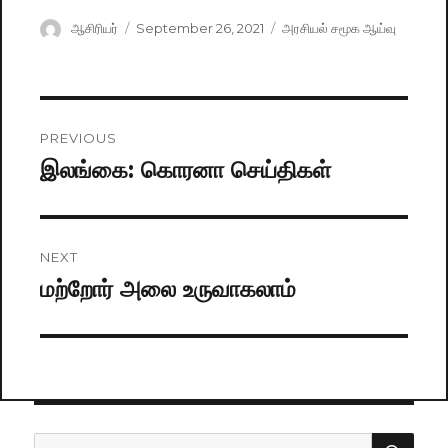
Author
ஆசிரியர்
Posted
September 26, 2021
Categories
அரசியல் சமூக ஆய்வு
on
Post
PREVIOUS
navigation
இலங்கை: கொரனா செய்திகள்
Previous
post:
NEXT
மற்றோர் அலை உருவாகலாம்
Next
post:
SE
Search