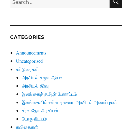
for:
CATEGORIES
Announcements
Uncategorised
கட்டுரைகள்
அரசியல் சமூக ஆய்வு
அரசியல் தீர்வு
இலங்கைத் தமிழர் போராட்டம்
இலங்கையில் உள்ள ஏனைய அரசியல் அமைப்புகள்
சர்வ தேச அரசியல்
பொதுவிடயம்
கவிதைகள்