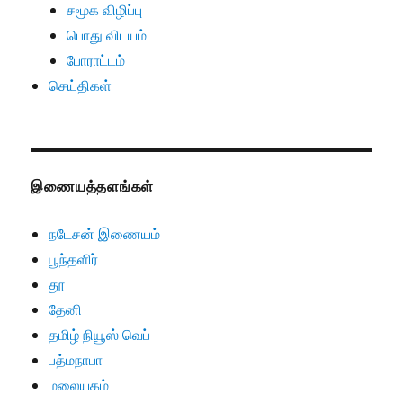
சமூக விழிப்பு
பொது விடயம்
போராட்டம்
செய்திகள்
இணையத்தளங்கள்
நடேசன் இணையம்
பூந்தளிர்
தூ
தேனி
தமிழ் நியூஸ் வெப்
பத்மநாபா
மலையகம்