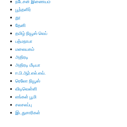
நடேசன் இணையம்
பூந்தளிர்
தூ
தேனி
தமிழ் நியூஸ் வெப்
பத்மநாபா
மலையகம்
அதிரடி
அதிரடி மீடியா
ஈ.பி.ஆர்.எல்.எவ்.
ரெலோ நியூஸ்
விடிவெள்ளி
எங்கள் பூமி
சலசலப்பு
இடதுசாரிகள்