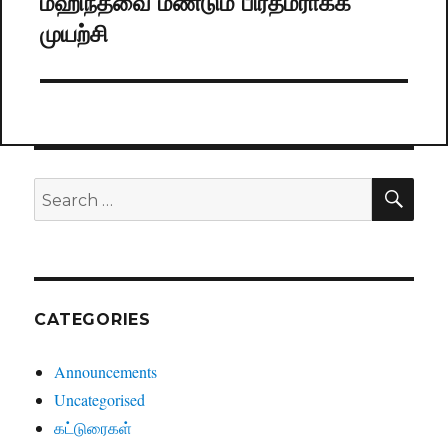
மஹிந்தவை மீண்டும் பிரதமராக்க
Next
முயற்சி
post:
SE
Search
for:
CATEGORIES
Announcements
Uncategorised
கட்டுரைகள்