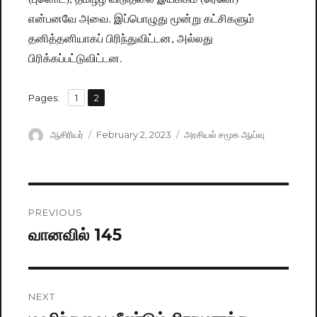
என்பனவே அவை. இப்பொழுது மூன்று கட்சிகளும்
தனித்தனியாகப் பிரிந்துவிட்டன, அல்லது
பிரிக்கப்பட்டுவிட்டன.
,
Pages:
Page
1
Page
2
Author
ஆசிரியர்
Posted
February 2, 2023
Categories
அரசியல் சமூக ஆய்வு
on
Post
PREVIOUS
navigation
வானவில் 145
Previous
post:
NEXT