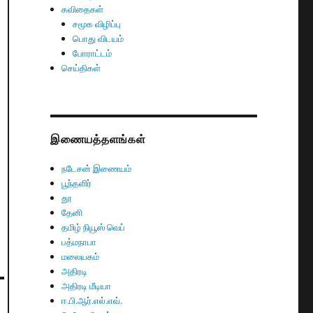
கவிதைகள்
சமூக விழிப்பு
பொது விடயம்
போராட்டம்
செய்திகள்
இணையத்தளங்கள்
நடேசன் இணையம்
பூந்தளிர்
தூ
தேனி
தமிழ் நியூஸ் வெப்
பத்மநாபா
மலையகம்
அதிரடி
அதிரடி மீடியா
ஈ.பி.ஆர்.எல்.எவ்.