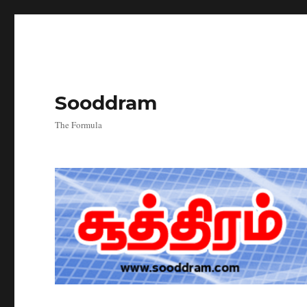
Sooddram
The Formula