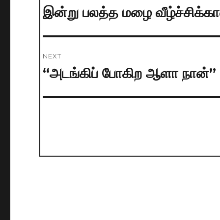
navigation
இன்று பலத்த மழை வீழ்ச்சிக்க
Previous
post:
NEXT
“அடங்கிப் போகிற ஆளா நான்” –
Next
post: