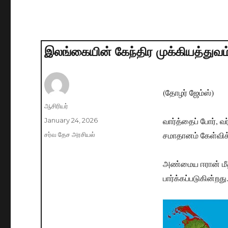
இலங்கையின் கேந்திர முக்கியத்துவம
(தோழர் ஜேம்ஸ்)
Author
ஆசிரியர்
வார்த்தைப் போர், வ
Posted
January 24, 2026
on
சமாதானம் கேள்விக்
Categories
சர்வ தேச அரசியல்
அண்மைய ஈரான் மீ
பார்க்கப்படுகின்றது