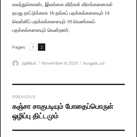
கலந்துகொண்ட இலங்கை வீரர்கள் வீராங்கனைகள்
தமது நாட்டுக்காக 16 தங்கப் பதக்கங்களையும் 14
வெள்ளிப் பதக்கங்களையும் 10 வெண்கலப்
பதக்கங்களையும் வென்றனர்.
,
Pages:
Page
1
Page
2
Author
ஆசிரியர்
Posted
November 6, 2025
Categories
பொதுவிடயம்
on
Post
PREVIOUS
navigation
கஞ்சா சாகுபடியும் போதைப்பொருள்
Previous
ஒழிப்பு திட்டமும்
post: