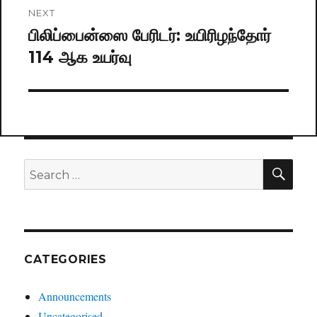
NEXT
பிலிப்பைன்ஸை பேரிடர்: உயிரிழந்தோர்
Next
114 ஆக உயர்வு
post:
SE
Search
for:
CATEGORIES
Announcements
Uncategorised