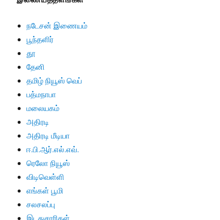
நடேசன் இணையம்
பூந்தளிர்
தூ
தேனி
தமிழ் நியூஸ் வெப்
பத்மநாபா
மலையகம்
அதிரடி
அதிரடி மீடியா
ஈ.பி.ஆர்.எல்.எவ்.
ரெலோ நியூஸ்
விடிவெள்ளி
எங்கள் பூமி
சலசலப்பு
இடதுசாரிகள்