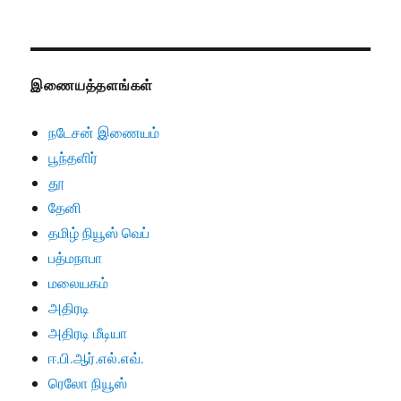
இணையத்தளங்கள்
நடேசன் இணையம்
பூந்தளிர்
தூ
தேனி
தமிழ் நியூஸ் வெப்
பத்மநாபா
மலையகம்
அதிரடி
அதிரடி மீடியா
ஈ.பி.ஆர்.எல்.எவ்.
ரெலோ நியூஸ்