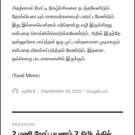
அதற்காகப் போட்டி நிகழ்ச்சிகளை நடத்தவேண்டும்.
தோல்வியடையும் மாணவர்களையும் பாராட்டவேண்டும்.
இது இல்லையென்றால் மற்றொன்று வழி இருக்கிறது
என்பதை சொல்லிக்கொடுக்கவேண்டும். அதில் இருந்தே
தன்னுயிரை மாய்த்தல் ஒரு முட்டாள்தனமான முடிவாகும்
என்பதை விளங்கப்படுத்தல் வேண்டும். இதனை,
ஒவ்வொரு பாடசாலைகளில் இருக்கும்.
(Tamil Mirror)
Author
ஆசிரியர்
Posted
September 30, 2025
Categories
பொதுவிடயம்
on
Post
PREVIOUS
navigation
2 மணி நேரப் பயணம் 2 நிமிடத்தில்
Previous