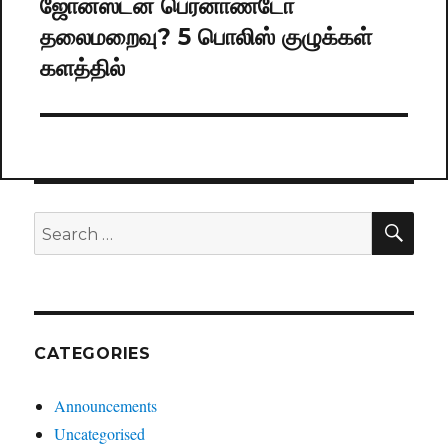
ஜோன்ஸ்டன் பெர்னாண்டோ
Next
தலைமறைவு? 5 பொலிஸ் குழுக்கள்
post:
களத்தில்
SE
Search
for:
CATEGORIES
Announcements
Uncategorised