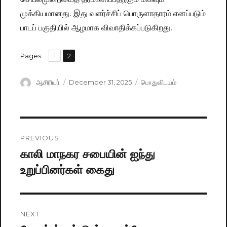
முக்கியமானது. இது வளர்ச்சிப் பொருளாதாரம் எனப்படும்
பாடப் பகுதியில் ஆழமாக விவாதிக்கப்படுகிறது.
,
Pages:
Page
1
Page
2
Author
ஆசிரியர்
Posted
December 31, 2025
Categories
பொதுவிடயம்
on
Post
PREVIOUS
navigation
காலி மாநகர சபையின் ஐந்து
Previous
உறுப்பினர்கள் கைது
post:
NEXT