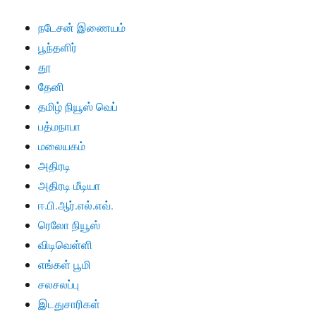
நடேசன் இணையம்
பூந்தளிர்
தூ
தேனி
தமிழ் நியூஸ் வெப்
பத்மநாபா
மலையகம்
அதிரடி
அதிரடி மீடியா
ஈ.பி.ஆர்.எல்.எவ்.
ரெலோ நியூஸ்
விடிவெள்ளி
எங்கள் பூமி
சலசலப்பு
இடதுசாரிகள்