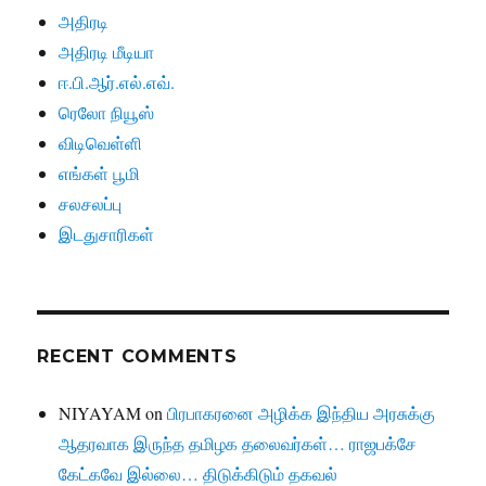
அதிரடி
அதிரடி மீடியா
ஈ.பி.ஆர்.எல்.எவ்.
ரெலோ நியூஸ்
விடிவெள்ளி
எங்கள் பூமி
சலசலப்பு
இடதுசாரிகள்
RECENT COMMENTS
NIYAYAM
on
பிரபாகரனை அழிக்க இந்திய அரசுக்கு
ஆதரவாக இருந்த தமிழக தலைவர்கள்… ராஜபக்சே
கேட்கவே இல்லை… திடுக்கிடும் தகவல்