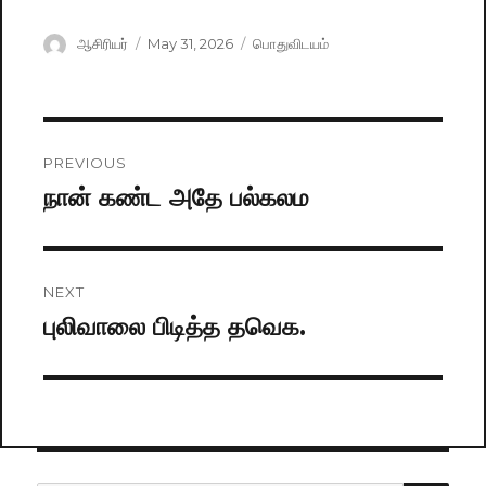
Author
ஆசிரியர்
Posted
May 31, 2026
Categories
பொதுவிடயம்
on
Post
PREVIOUS
navigation
நான் கண்ட அதே பல்கலம
Previous
post:
NEXT
புலிவாலை பிடித்த தவெக.
Next
post: