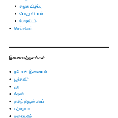
சமூக விழிப்பு
பொது விடயம்
போராட்டம்
செய்திகள்
இணையத்தளங்கள்
நடேசன் இணையம்
பூந்தளிர்
தூ
தேனி
தமிழ் நியூஸ் வெப்
பத்மநாபா
மலையகம்