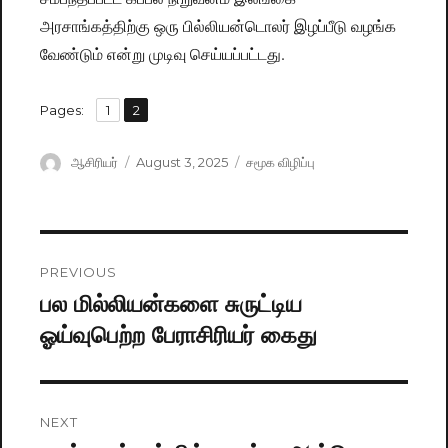
அரசாங்கத்திற்கு ஒரு பில்லியன்டொலர் இழப்பீடு வழங்க
வேண்டும் என்று முடிவு செய்யப்பட்டது.
,
Pages:
Page
1
Page
2
Author
ஆசிரியர்
Posted
August 3, 2025
Categories
சமூக விழிப்பு
on
Post
PREVIOUS
navigation
பல மில்லியன்களை சுருட்டிய
Previous
ஓய்வுபெற்ற பேராசிரியர் கைது
post:
NEXT