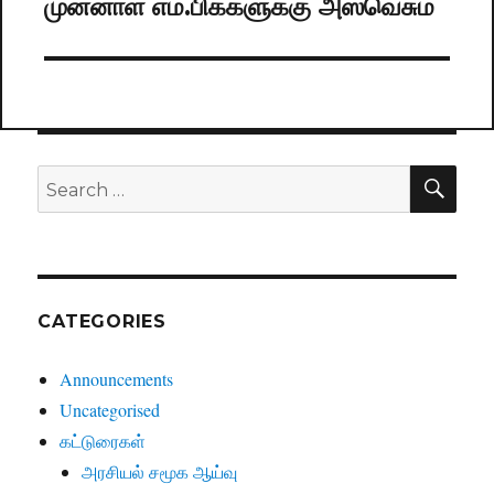
முன்னாள் எம்.பிக்களுக்கு அஸ்வெசும
Next
post:
SE
Search
for:
CATEGORIES
Announcements
Uncategorised
கட்டுரைகள்
அரசியல் சமூக ஆய்வு