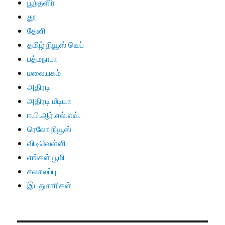
பூந்தளிர்
தூ
தேனி
தமிழ் நியூஸ் வெப்
பத்மநாபா
மலையகம்
அதிரடி
அதிரடி மீடியா
ஈ.பி.ஆர்.எல்.எவ்.
ரெலோ நியூஸ்
விடிவெள்ளி
எங்கள் பூமி
சலசலப்பு
இடதுசாரிகள்