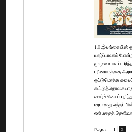
1.0 இலங்கையின் ஓவ
யாழ்ப்பாணம் போன்
முழுமையாகப் புரிந
பரிணாமத்தை ஆராய்
ஒட்டுமொத்த கலைப் 
கூட்டுத்தொகையாகு
வளர்ச்சியைப் புரிந
மரபானது எந்தப் 
என்பதைத் தெளிவா
,
Pages:
Page
1
Page
2