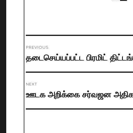
Post
PREVIOUS
navigation
தடைசெய்யப்பட்ட பிரமிட் திட்டங
Previous
post:
NEXT
ஊடக அறிக்கை சர்வஜன அதிக
Next
post: