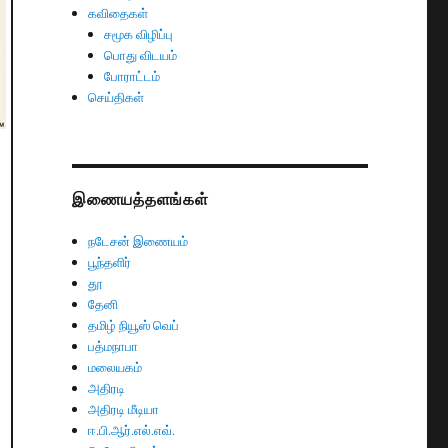
கவிதைகள்
சமூக விழிப்பு
பொது விடயம்
போராட்டம்
செய்திகள்
இணையத்தளங்கள்
நடேசன் இணையம்
பூந்தளிர்
தூ
தேனி
தமிழ் நியூஸ் வெப்
பத்மநாபா
மலையகம்
அதிரடி
அதிரடி மீடியா
ஈ.பி.ஆர்.எல்.எவ்.