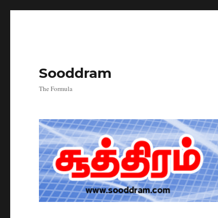
Sooddram
The Formula