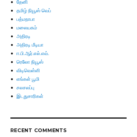
தேனி
தமிழ் நியூஸ் வெப்
பத்மநாபா
மலையகம்
அதிரடி
அதிரடி மீடியா
ஈ.பி.ஆர்.எல்.எவ்.
ரெலோ நியூஸ்
விடிவெள்ளி
எங்கள் பூமி
சலசலப்பு
இடதுசாரிகள்
RECENT COMMENTS