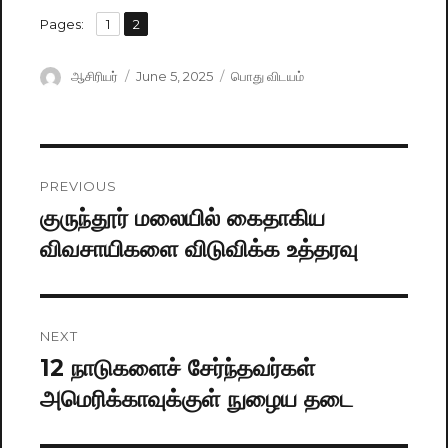
,
Pages:
Page
1
Page
2
Author
ஆசிரியர்
Posted
June 5, 2025
Categories
பொது விடயம்
on
Post
PREVIOUS
navigation
குருந்தூர் மலையில் கைதாகிய
Previous
விவசாயிகளை விடுவிக்க உத்தரவு
post:
NEXT
12 நாடுகளைச் சேர்ந்தவர்கள்
Next
அமெரிக்காவுக்குள் நுழைய தடை
post: