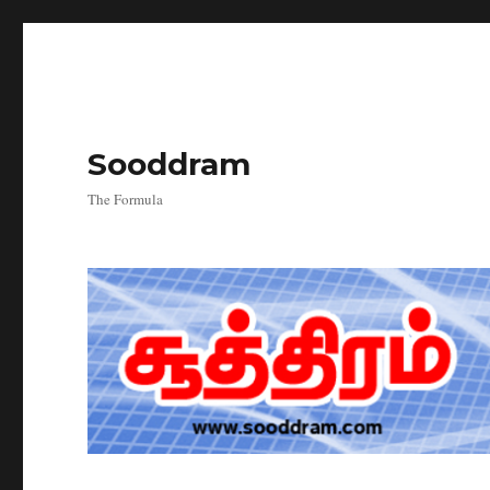
Sooddram
The Formula