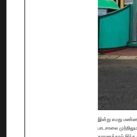
இன்று எமது மண்ண
பாடசாலை முற்றிலு
காரணத்தால் இந்த ந