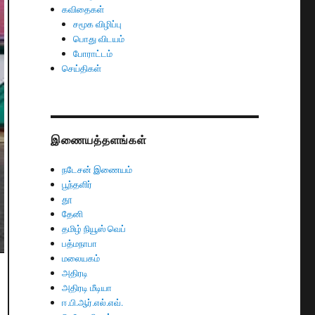
கவிதைகள்
சமூக விழிப்பு
பொது விடயம்
போராட்டம்
செய்திகள்
இணையத்தளங்கள்
நடேசன் இணையம்
பூந்தளிர்
தூ
தேனி
தமிழ் நியூஸ் வெப்
பத்மநாபா
மலையகம்
அதிரடி
அதிரடி மீடியா
ஈ.பி.ஆர்.எல்.எவ்.