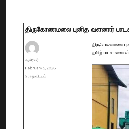
திருகோணமலை புனித வளனார் பாடசால
திருகோணமலை புனித
தமிழ் பாடசாலைகள் 
Author
ஆசிரியர்
Posted
February 5, 2026
on
Categories
பொது விடயம்