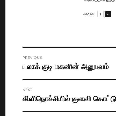
,
Pages:
Page
1
Page
2
Post
PREVIOUS
navigation
டலாக் குடி மகனின் அனுபவம்
Previous
post:
NEXT
கிளிநொச்சியில் குளவி கொட்டு
Next
post: