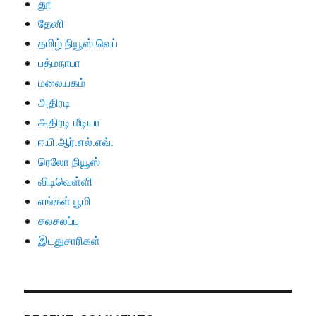
தூ
தேனி
தமிழ் நியூஸ் வெப்
பத்மநாபா
மலையகம்
அதிரடி
அதிரடி மீடியா
ஈ.பி.ஆர்.எல்.எவ்.
ரெலோ நியூஸ்
விடிவெள்ளி
எங்கள் பூமி
சலசலப்பு
இடதுசாரிகள்