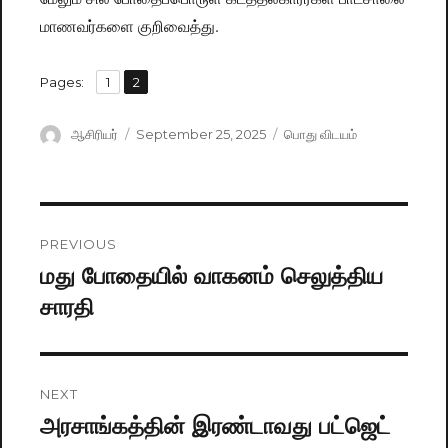
மாணவர்களை குறிவைத்து.
,
Pages:
Page
1
Page
2
Author
ஆசிரியர்
Posted
September 25, 2025
Categories
பொது விடயம்
on
Post
PREVIOUS
navigation
மது போதையில் வாகனம் செலுத்திய
Previous
சாரதி
post:
NEXT
அரசாங்கத்தின் இரண்டாவது பட்ஜெட்
Next