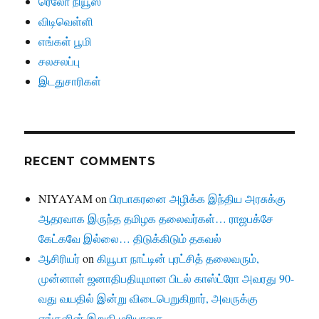
ரெலோ நியூஸ்
விடிவெள்ளி
எங்கள் பூமி
சலசலப்பு
இடதுசாரிகள்
RECENT COMMENTS
NIYAYAM
on
பிரபாகரனை அழிக்க இந்திய அரசுக்கு
ஆதரவாக இருந்த தமிழக தலைவர்கள்… ராஜபக்சே
கேட்கவே இல்லை… திடுக்கிடும் தகவல்
ஆசிரியர்
on
கியூபா நாட்டின் புரட்சித் தலைவரும்,
முன்னாள் ஜனாதிபதியுமான பிடல் காஸ்ட்ரோ அவரது 90-
வது வயதில் இன்று விடைபெறுகிறார், அவருக்கு
எங்களின் இறுதி மரியாதை….