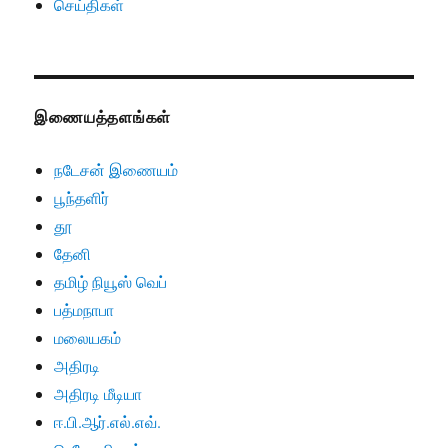
செய்திகள்
இணையத்தளங்கள்
நடேசன் இணையம்
பூந்தளிர்
தூ
தேனி
தமிழ் நியூஸ் வெப்
பத்மநாபா
மலையகம்
அதிரடி
அதிரடி மீடியா
ஈ.பி.ஆர்.எல்.எவ்.