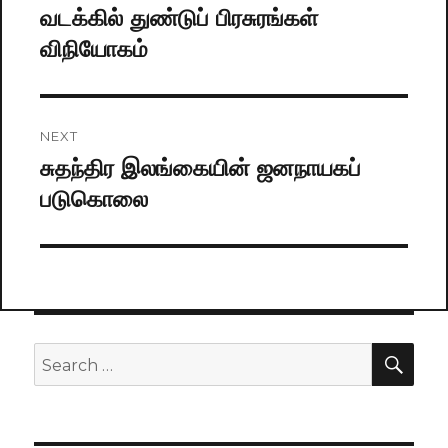
navigation
வடக்கில் துண்டுப் பிரசுரங்கள்
Previous
விநியோகம்
post:
NEXT
சுதந்திர இலங்கையின் ஜனநாயகப்
Next
படுகொலை
post:
SE
Search
for: