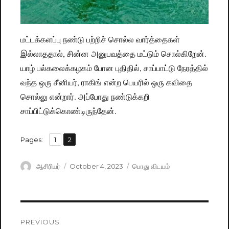
மட்டக்களப்பு நண்டு பற்றிச் சொல்ல வார்த்தைகள்
இல்லாததால், சின்ன அனுபவத்தை மட்டும் சொல்கிறேன்.
யாழ் பல்கலைக்கழகம் போன புதிதில், சாப்பாட்டு நேரத்தில்
வந்த ஒரு சீனியர், ராகிங் என்ற பெயரில் ஒரு கவிதை
சொல்லு என்றார். அப்போது நண்டுக்கறி
சாப்பிட்டுக்கொண்டிருந்தேன்.
,
Pages:
Page
1
Page
2
Author
ஆசிரியர்
Posted
October 4, 2023
Categories
பொது விடயம்
on
Post
PREVIOUS