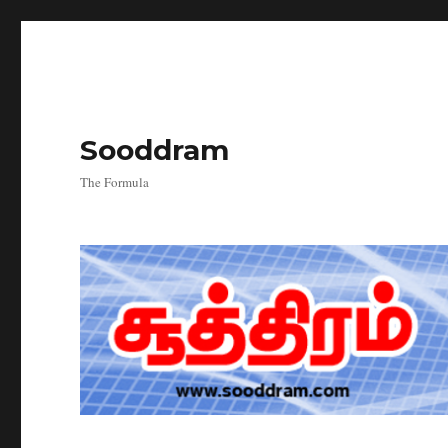
Sooddram
The Formula