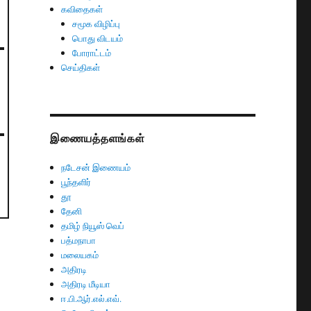
கவிதைகள்
சமூக விழிப்பு
பொது விடயம்
போராட்டம்
செய்திகள்
இணையத்தளங்கள்
நடேசன் இணையம்
பூந்தளிர்
தூ
தேனி
தமிழ் நியூஸ் வெப்
பத்மநாபா
மலையகம்
அதிரடி
அதிரடி மீடியா
ஈ.பி.ஆர்.எல்.எவ்.