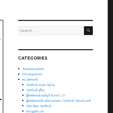
SEARCH
Search
for:
்
CATEGORIES
Announcements
Uncategorised
கட்டுரைகள்
அரசியல் சமூக ஆய்வு
அரசியல் தீர்வு
இலங்கைத் தமிழர் போராட்டம்
இலங்கையில் உள்ள ஏனைய அரசியல் அமைப்புகள்
சர்வ தேச அரசியல்
பொதுவிடயம்