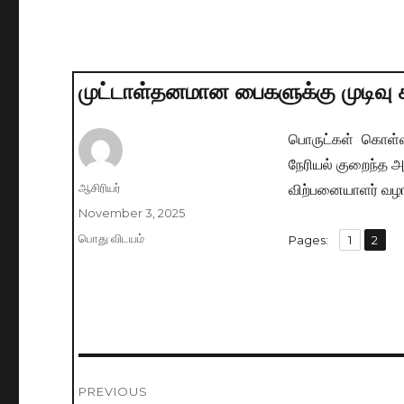
முட்டாள்தனமான பைகளுக்கு முடிவு 
பொருட்கள் கொள்வன
நேரியல் குறைந்த
விற்பனையாளர் வழங
Author
ஆசிரியர்
Posted
November 3, 2025
on
Categories
பொது விடயம்
,
Pages:
Page
1
Page
2
Post
PREVIOUS