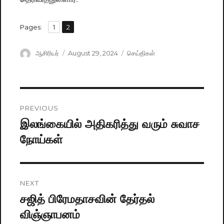
,
Pages:
Page
1
Page
2
Author
ஆசிரியர்
Posted
August 29, 2024
Categories
செய்திகள்
on
Post
PREVIOUS
navigation
இலங்கையில் அதிகரித்து வரும் சுவாச
Previous
நோய்கள்
post:
NEXT
சஜித் பிரேமதாசவின் தேர்தல்
Next
விஞ்ஞாபனம்
post: