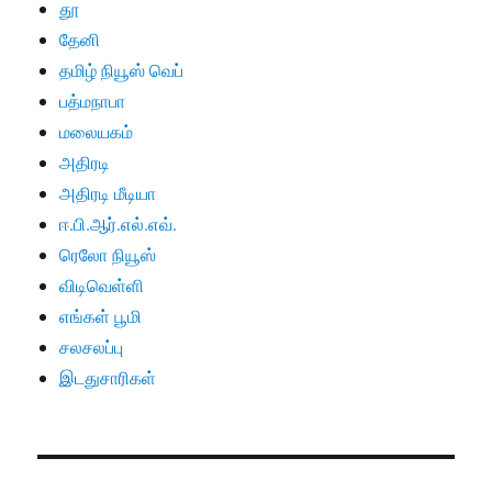
தூ
தேனி
தமிழ் நியூஸ் வெப்
பத்மநாபா
மலையகம்
அதிரடி
அதிரடி மீடியா
ஈ.பி.ஆர்.எல்.எவ்.
ரெலோ நியூஸ்
விடிவெள்ளி
எங்கள் பூமி
சலசலப்பு
இடதுசாரிகள்