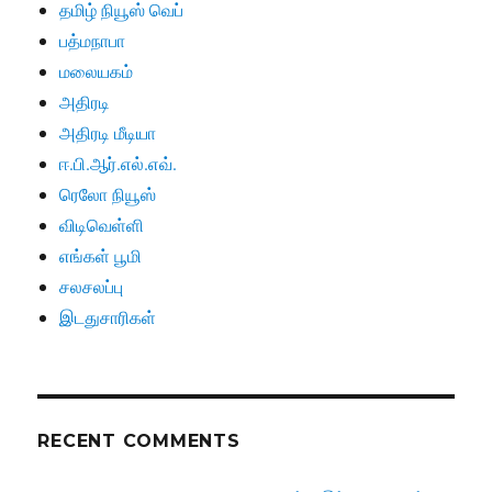
தமிழ் நியூஸ் வெப்
பத்மநாபா
மலையகம்
அதிரடி
அதிரடி மீடியா
ஈ.பி.ஆர்.எல்.எவ்.
ரெலோ நியூஸ்
விடிவெள்ளி
எங்கள் பூமி
சலசலப்பு
இடதுசாரிகள்
RECENT COMMENTS