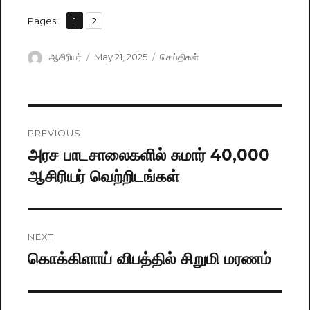
,
Pages:
Page
1
Page
2
Author
ஆசிரியர்
Posted
May 21, 2025
Categories
செய்திகள்
on
Post
PREVIOUS
navigation
அரச பாடசாலைகளில் சுமார் 40,000
Previous
ஆசிரியர் வெற்றிடங்கள்
post:
NEXT
கொக்கிளாய் விபத்தில் சிறுமி மரணம்
Next
post: