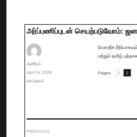
அர்ப்பணிப்புடன் செயற்படுவோம்: ஜன
பௌதீக ரீதியாகவும
மற்றும் தமிழ் புத்
Author
ஆசிரியர்
Posted
April 14, 2026
,
Pages:
Page
1
Page
2
on
Categories
செய்திகள்
Post
PREVIOUS