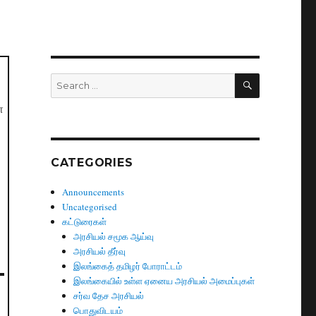
SEARCH
Search
for:
ள
CATEGORIES
Announcements
Uncategorised
கட்டுரைகள்
அரசியல் சமூக ஆய்வு
அரசியல் தீர்வு
இலங்கைத் தமிழர் போராட்டம்
இலங்கையில் உள்ள ஏனைய அரசியல் அமைப்புகள்
சர்வ தேச அரசியல்
பொதுவிடயம்