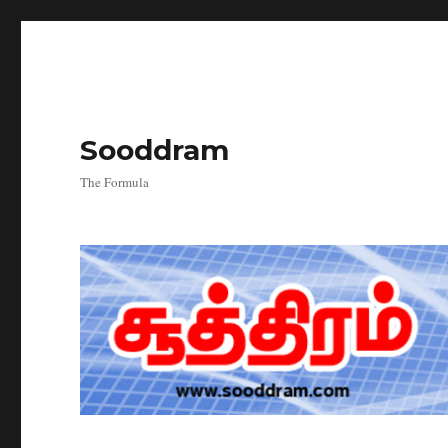
Sooddram
The Formula