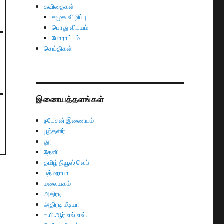
கவிதைகள்
சமூக விழிப்பு
பொது விடயம்
போராட்டம்
செய்திகள்
இணையத்தளங்கள்
நடேசன் இணையம்
பூந்தளிர்
தூ
தேனி
தமிழ் நியூஸ் வெப்
பத்மநாபா
மலையகம்
அதிரடி
அதிரடி மீடியா
ஈ.பி.ஆர்.எல்.எவ்.