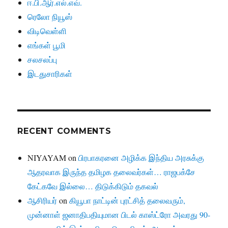
ஈ.பி.ஆர்.எல்.எவ்.
ரெலோ நியூஸ்
விடிவெள்ளி
எங்கள் பூமி
சலசலப்பு
இடதுசாரிகள்
RECENT COMMENTS
NIYAYAM
on
பிரபாகரனை அழிக்க இந்திய அரசுக்கு
ஆதரவாக இருந்த தமிழக தலைவர்கள்… ராஜபக்சே
கேட்கவே இல்லை… திடுக்கிடும் தகவல்
ஆசிரியர்
on
கியூபா நாட்டின் புரட்சித் தலைவரும்,
முன்னாள் ஜனாதிபதியுமான பிடல் காஸ்ட்ரோ அவரது 90-