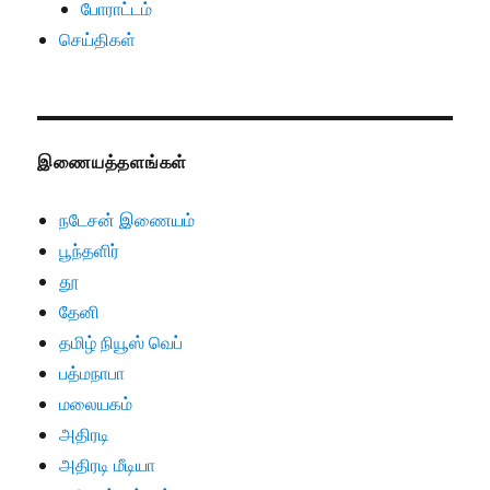
போராட்டம்
செய்திகள்
இணையத்தளங்கள்
நடேசன் இணையம்
பூந்தளிர்
தூ
தேனி
தமிழ் நியூஸ் வெப்
பத்மநாபா
மலையகம்
அதிரடி
அதிரடி மீடியா