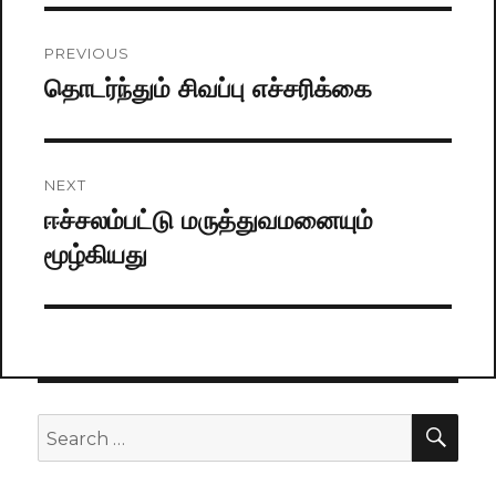
Post
PREVIOUS
navigation
தொடர்ந்தும் சிவப்பு எச்சரிக்கை
Previous
post:
NEXT
ஈச்சலம்பட்டு மருத்துவமனையும்
Next
மூழ்கியது
post:
SE
Search
for: