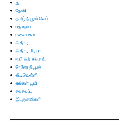
தூ
தேனி
தமிழ் நியூஸ் வெப்
பத்மநாபா
மலையகம்
அதிரடி
அதிரடி மீடியா
ஈ.பி.ஆர்.எல்.எவ்.
ரெலோ நியூஸ்
விடிவெள்ளி
எங்கள் பூமி
சலசலப்பு
இடதுசாரிகள்