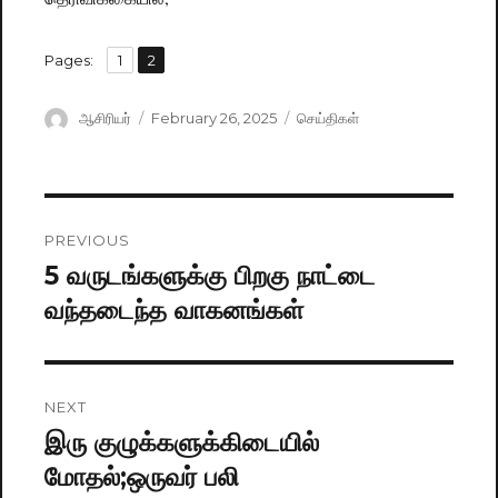
,
Pages:
Page
1
Page
2
Author
ஆசிரியர்
Posted
February 26, 2025
Categories
செய்திகள்
on
Post
PREVIOUS
navigation
5 வருடங்களுக்கு பிறகு நாட்டை
Previous
வந்தடைந்த வாகனங்கள்
post:
NEXT
இரு குழுக்களுக்கிடையில்
Next
மோதல்;ஒருவர் பலி
post: