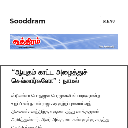
Sooddram
MENU
“ஆயுதம் காட்ட அழைத்துச்
செல்வார்களோ” : நாமல்
ஸ்ரீ லங்கா பொதுஜன பெரமுனவின் பாராளுமன்ற
உறுப்பினர் நாமல் ராஜபக்ஷ குற்றப்புலனாய்வுத்
திணைக்களத்திற்கு வருகை தந்து வாக்குமூலம்
அளித்துள்ளார். அவர் அங்கு ஊடகங்களுக்கு கருத்து
தெரிவிக்கையில்,