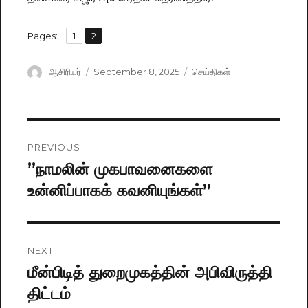
,
Pages:
Page
1
Page
2
Author
ஆசிரியர்
Posted
September 8, 2025
Categories
செய்திகள்
on
Post
PREVIOUS
navigation
”நாமலின் முகபாவனைகளை
Previous
உன்னிப்பாகக் கவனியுங்கள்”
post:
NEXT
மீன்பிடித் துறைமுகத்தின் அபிவிருத்தி
Next
திட்டம்
post: