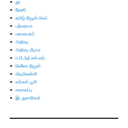
தூ
தேனி
தமிழ் நியூஸ் வெப்
பத்மநாபா
மலையகம்
அதிரடி
அதிரடி மீடியா
ஈ.பி.ஆர்.எல்.எவ்.
ரெலோ நியூஸ்
விடிவெள்ளி
எங்கள் பூமி
சலசலப்பு
இடதுசாரிகள்