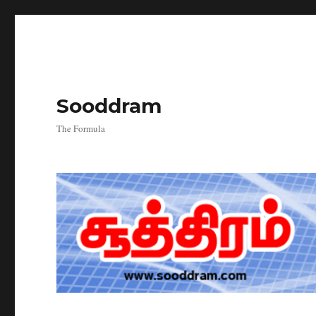
Sooddram
The Formula