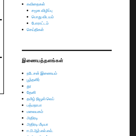
கவிதைகள்
சமூக விழிப்பு
பொது விடயம்
போராட்டம்
செய்திகள்
இணையத்தளங்கள்
நடேசன் இணையம்
பூந்தளிர்
தூ
தேனி
தமிழ் நியூஸ் வெப்
பத்மநாபா
மலையகம்
அதிரடி
அதிரடி மீடியா
ஈ.பி.ஆர்.எல்.எவ்.