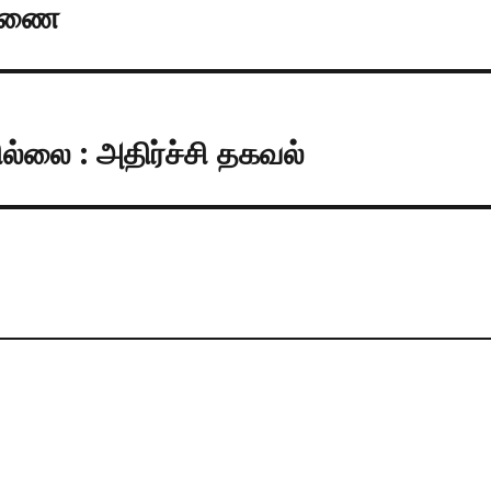
டவணை
்லை : அதிர்ச்சி தகவல்