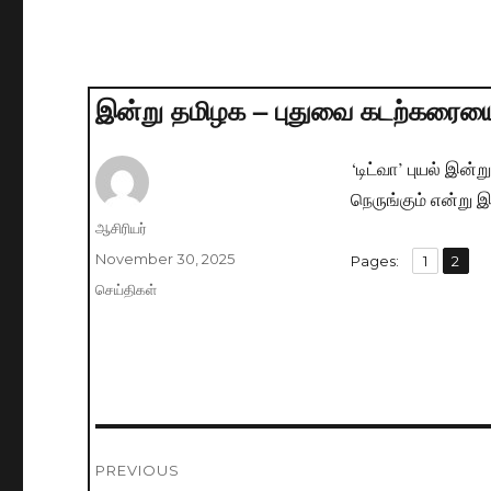
இன்று தமிழக – புதுவை கடற்கரையை ந
‘டிட்வா’ புயல் இன
நெருங்கும் என்று
Author
ஆசிரியர்
Posted
November 30, 2025
,
Pages:
Page
1
Page
2
on
Categories
செய்திகள்
Post
PREVIOUS