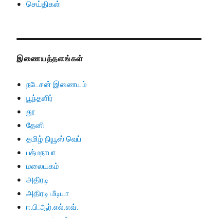
செய்திகள்
இணையத்தளங்கள்
நடேசன் இணையம்
பூந்தளிர்
தூ
தேனி
தமிழ் நியூஸ் வெப்
பத்மநாபா
மலையகம்
அதிரடி
அதிரடி மீடியா
ஈ.பி.ஆர்.எல்.எவ்.