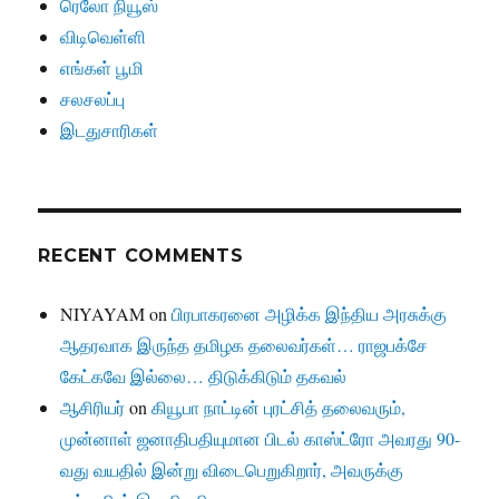
ரெலோ நியூஸ்
விடிவெள்ளி
எங்கள் பூமி
சலசலப்பு
இடதுசாரிகள்
RECENT COMMENTS
NIYAYAM
on
பிரபாகரனை அழிக்க இந்திய அரசுக்கு
ஆதரவாக இருந்த தமிழக தலைவர்கள்… ராஜபக்சே
கேட்கவே இல்லை… திடுக்கிடும் தகவல்
ஆசிரியர்
on
கியூபா நாட்டின் புரட்சித் தலைவரும்,
முன்னாள் ஜனாதிபதியுமான பிடல் காஸ்ட்ரோ அவரது 90-
வது வயதில் இன்று விடைபெறுகிறார், அவருக்கு