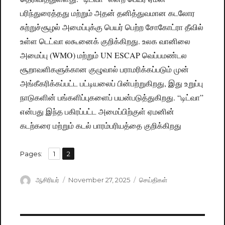
பரிந்துரைத்தது மற்றும் அதன் தனித்துவமான கடலோர
சுற்றுச்சூழல் அமைப்புக்கு பெயர் பெற்ற சோகோட்ரா தீவில்
உள்ள டெட்வா லகூனைக் குறிக்கிறது. உலக வானிலை
அமைப்பு (WMO) மற்றும் UN ESCAP வெப்பமண்டல
சூறாவளிகளுக்கான குழுவால் பராமரிக்கப்படும் முன்
அங்கீகரிக்கப்பட்ட பட்டியலைப் பின்பற்றுகிறது, இது உறுப்பு
நாடுகளின் பங்களிப்புகளைப் பயன்படுத்துகிறது. “டிட்வா”
என்பது இந்த பகிரப்பட்ட அமைப்பிற்குள் ஏமனின்
கடற்கரை மற்றும் கடல் பாரம்பரியத்தை குறிக்கிறது
,
Pages:
Page
1
Page
2
Author
ஆசிரியர்
Posted
November 27, 2025
Categories
செய்திகள்
on