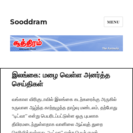
Sooddram
MENU
இலங்கை: மழை வெள்ள அனர்த்த
செய்திகள்
வங்காள விரிகுடாவில் இலங்கை கடற்கரைக்கு அருகில்
உருவான ஆழ்ந்த காற்றழுத்த தாழ்வு மண்டலம், தற்போது
“டிட்வா” என்று பெயரிடப்பட்டுள்ள ஒரு புயலாக
தீவிரமடைந்துள்ளதாக வானிலை ஆய்வுத் துறை
தெரிவித்துள்ளது. “டிட்வா” என்ற பெயர் ஏமன்