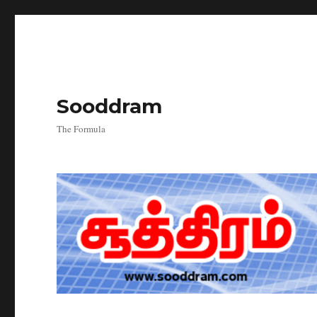
Sooddram
The Formula