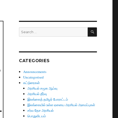
SEARCH
Search
for:
CATEGORIES
்
Announcements
Uncategorised
கட்டுரைகள்
அரசியல் சமூக ஆய்வு
அரசியல் தீர்வு
இலங்கைத் தமிழர் போராட்டம்
இலங்கையில் உள்ள ஏனைய அரசியல் அமைப்புகள்
சர்வ தேச அரசியல்
பொதுவிடயம்