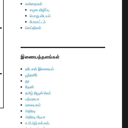
கவிதைகள்
சமூக விழிப்பு
பொது விடயம்
போராட்டம்
செய்திகள்
இணையத்தளங்கள்
நடேசன் இணையம்
பூந்தளிர்
தூ
தேனி
தமிழ் நியூஸ் வெப்
பத்மநாபா
மலையகம்
அதிரடி
அதிரடி மீடியா
ஈ.பி.ஆர்.எல்.எவ்.