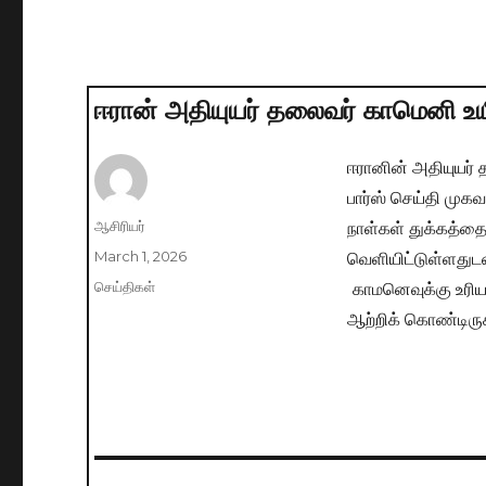
ஈரான் அதியுயர் தலைவர் காமெனி உயி
ஈரானின் அதியுயர்
பார்ஸ் செய்தி முக
நாள்கள் துக்கத்தை
Author
ஆசிரியர்
வெளியிட்டுள்ளதுடன
Posted
March 1, 2026
on
காமனெவுக்கு உரி
Categories
செய்திகள்
ஆற்றிக் கொண்டிருக
Post