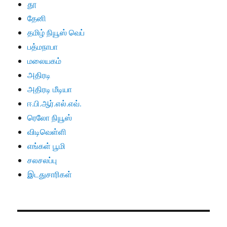
தூ
தேனி
தமிழ் நியூஸ் வெப்
பத்மநாபா
மலையகம்
அதிரடி
அதிரடி மீடியா
ஈ.பி.ஆர்.எல்.எவ்.
ரெலோ நியூஸ்
விடிவெள்ளி
எங்கள் பூமி
சலசலப்பு
இடதுசாரிகள்