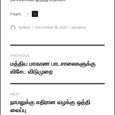
,
Pages:
Page
1
Page
2
Author
ஆசிரியர்
Posted
December 18, 2025
Categories
செய்திகள்
on
Post
PREVIOUS
navigation
மத்திய மாகாண பாடசாலைகளுக்கு
Previous
விசேட விடுமுறை
post:
NEXT
நாமலுக்கு எதிரான வழக்கு ஒத்தி
Next
வைப்பு
post: