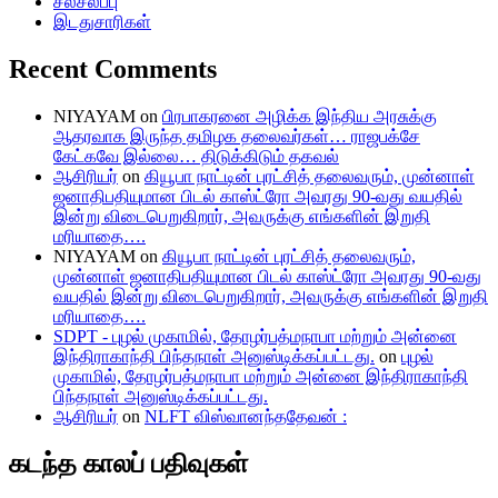
சலசலப்பு
இடதுசாரிகள்
Recent Comments
NIYAYAM
on
பிரபாகரனை அழிக்க இந்திய அரசுக்கு
ஆதரவாக இருந்த தமிழக தலைவர்கள்… ராஜபக்சே
கேட்கவே இல்லை… திடுக்கிடும் தகவல்
ஆசிரியர்
on
கியூபா நாட்டின் புரட்சித் தலைவரும், முன்னாள்
ஜனாதிபதியுமான பிடல் காஸ்ட்ரோ அவரது 90-வது வயதில்
இன்று விடைபெறுகிறார், அவருக்கு எங்களின் இறுதி
மரியாதை….
NIYAYAM
on
கியூபா நாட்டின் புரட்சித் தலைவரும்,
முன்னாள் ஜனாதிபதியுமான பிடல் காஸ்ட்ரோ அவரது 90-வது
வயதில் இன்று விடைபெறுகிறார், அவருக்கு எங்களின் இறுதி
மரியாதை….
SDPT - புழல் முகாமில், தோழர்பத்மநாபா மற்றும் அன்னை
இந்திராகாந்தி பிந்தநாள் அனுஸ்டிக்கப்பட்டது.
on
புழல்
முகாமில், தோழர்பத்மநாபா மற்றும் அன்னை இந்திராகாந்தி
பிந்தநாள் அனுஸ்டிக்கப்பட்டது.
ஆசிரியர்
on
NLFT விஸ்வானந்ததேவன் :
கடந்த காலப் பதிவுகள்