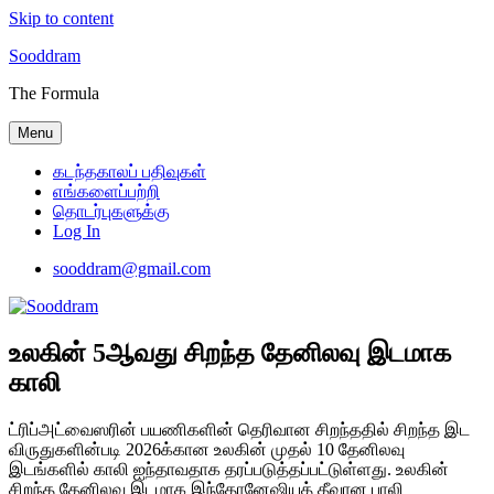
Skip to content
Sooddram
The Formula
Menu
கடந்தகாலப் பதிவுகள்
எங்களைப்பற்றி
தொடர்புகளுக்கு
Log In
sooddram@gmail.com
உலகின் 5ஆவது சிறந்த தேனிலவு இடமாக
காலி
ட்ரிப்அட்வைஸரின் பயணிகளின் தெரிவான சிறந்ததில் சிறந்த இட
விருதுகளின்படி 2026க்கான உலகின் முதல் 10 தேனிலவு
இடங்களில் காலி ஐந்தாவதாக தரப்படுத்தப்பட்டுள்ளது. உலகின்
சிறந்த தேனிலவு இடமாக இந்தோனேஷியத் தீவான பாலி