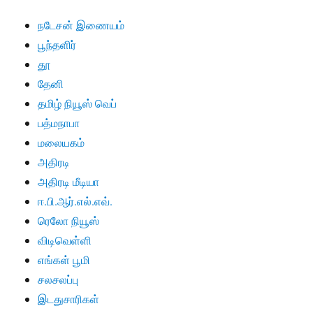
நடேசன் இணையம்
பூந்தளிர்
தூ
தேனி
தமிழ் நியூஸ் வெப்
பத்மநாபா
மலையகம்
அதிரடி
அதிரடி மீடியா
ஈ.பி.ஆர்.எல்.எவ்.
ரெலோ நியூஸ்
விடிவெள்ளி
எங்கள் பூமி
சலசலப்பு
இடதுசாரிகள்