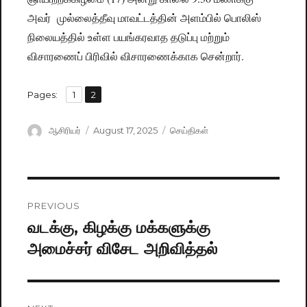
அவர் முல்லைத்தீவு மாவட்டத்தின் அளம்பில் பொலிஸ்
நிலையத்தில் உள்ள பயங்கரவாத தடுப்பு மற்றும்
விசாரணைப் பிரிவில் விசாரணைக்காக சென்றார்.
,
Pages:
Page
1
Page
2
Author
ஆசிரியர்
Posted
August 17, 2025
Categories
செய்திகள்
on
Post
PREVIOUS
navigation
வடக்கு, கிழக்கு மக்களுக்கு
Previous
அமைச்சர் விசேட அறிவித்தல்
post: