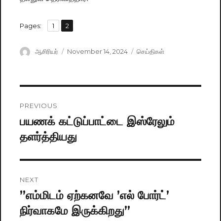
,
Pages:
Page
1
Page
2
Author
ஆசிரியர்
Posted
November 14, 2024
Categories
செய்திகள்
on
Post
PREVIOUS
navigation
பயணக் கட்டுப்பாட்டை இஸ்ரேலும்
Previous
தளர்த்தியது
post:
NEXT
”எம்மிடம் ஏற்கனவே ’எல் போர்ட்’
Next
நிர்வாகமே இருக்கிறது”
post: