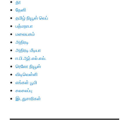
தூ
தேனி
தமிழ் நியூஸ் வெப்
பத்மநாபா
மலையகம்
அதிரடி
அதிரடி மீடியா
ஈ.பி.ஆர்.எல்.எவ்.
ரெலோ நியூஸ்
விடிவெள்ளி
எங்கள் பூமி
சலசலப்பு
இடதுசாரிகள்