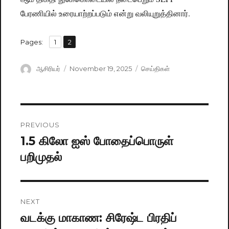
பேரணியில் உரையாற்றப்படும் என்று வலியுறுத்தினார்.
,
Pages:
Page
1
Page
2
Author
ஆசிரியர்
Posted
November 19, 2025
Categories
செய்திகள்
on
Post
PREVIOUS
navigation
1.5 கிலோ ஐஸ் போதைப்பொருள்
Previous
பறிமுதல்
post:
NEXT
வடக்கு மாகாண: சிரேஷ்ட பிரதிப்
Next