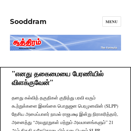
Sooddram
MENU
”எனது தகைமையை பேரணியில்
விளக்குவேன்”
தனது கல்வித் தகுதிகள் குறித்து பரவி வரும்
கூற்றுக்களை இலங்கை பொதுஜன பெரமுனவின் (SLPP)
தேசிய அமைப்பாளர் நாமல் ராஜபக்ஷ இன்று நிராகரித்தார்,
அனைத்து “அவதூறுகள் மற்றும் அவமானங்களும்” 21
ஆம் திகதி நுகேகொடையில் நடைபெறும் SLPP