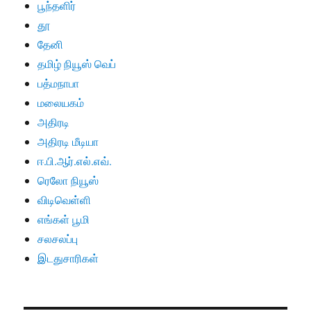
பூந்தளிர்
தூ
தேனி
தமிழ் நியூஸ் வெப்
பத்மநாபா
மலையகம்
அதிரடி
அதிரடி மீடியா
ஈ.பி.ஆர்.எல்.எவ்.
ரெலோ நியூஸ்
விடிவெள்ளி
எங்கள் பூமி
சலசலப்பு
இடதுசாரிகள்