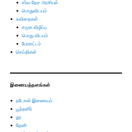
சர்வ தேச அரசியல்
பொதுவிடயம்
கவிதைகள்
சமூக விழிப்பு
பொது விடயம்
போராட்டம்
செய்திகள்
இணையத்தளங்கள்
நடேசன் இணையம்
பூந்தளிர்
தூ
தேனி