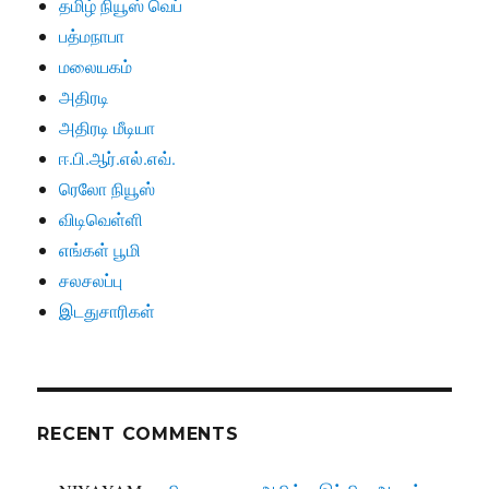
தமிழ் நியூஸ் வெப்
பத்மநாபா
மலையகம்
அதிரடி
அதிரடி மீடியா
ஈ.பி.ஆர்.எல்.எவ்.
ரெலோ நியூஸ்
விடிவெள்ளி
எங்கள் பூமி
சலசலப்பு
இடதுசாரிகள்
RECENT COMMENTS