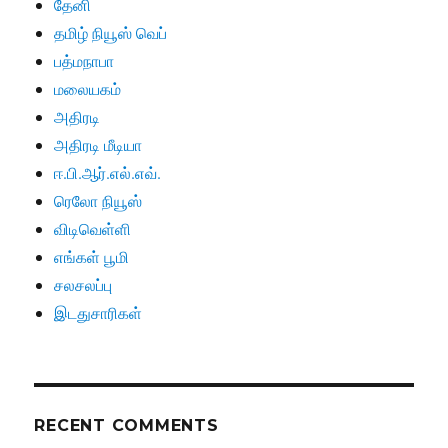
தேனி
தமிழ் நியூஸ் வெப்
பத்மநாபா
மலையகம்
அதிரடி
அதிரடி மீடியா
ஈ.பி.ஆர்.எல்.எவ்.
ரெலோ நியூஸ்
விடிவெள்ளி
எங்கள் பூமி
சலசலப்பு
இடதுசாரிகள்
RECENT COMMENTS