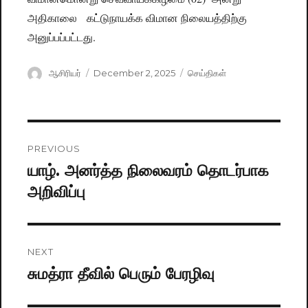
அதிகாலை கட்டுநாயக்க விமான நிலையத்திற்கு
அனுப்பப்பட்டது.
Author
ஆசிரியர்
Posted
December 2, 2025
Categories
செய்திகள்
on
Post
PREVIOUS
navigation
யாழ். அனர்த்த நிலைவரம் தொடர்பாக
Previous
அறிவிப்பு
post:
NEXT
சுமத்ரா தீவில் பெரும் பேரழிவு
Next
post: