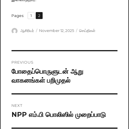
,
Pages:
Page
1
Page
2
Author
ஆசிரியர்
Posted
November 12, 2025
Categories
செய்திகள்
on
Post
PREVIOUS
navigation
போதைப்பொருளுடன் ஆறு
Previous
வாகனங்கள் பறிமுதல்
post:
NEXT
NPP எம்.பி பொலிஸில் முறைப்பாடு
Next
post: