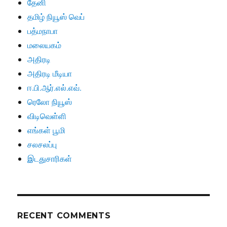
தேனி
தமிழ் நியூஸ் வெப்
பத்மநாபா
மலையகம்
அதிரடி
அதிரடி மீடியா
ஈ.பி.ஆர்.எல்.எவ்.
ரெலோ நியூஸ்
விடிவெள்ளி
எங்கள் பூமி
சலசலப்பு
இடதுசாரிகள்
RECENT COMMENTS