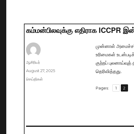
கம்மன்பிலவுக்கு எதிராக ICCPR இன
முன்னாள் அமைச்சர்
உரிமைகள் உடன்படி
குற்றப் புலனாய்வு
Author
ஆசிரியர்
தெரிவித்தது.
Posted
August 27, 2025
on
Categories
செய்திகள்
,
Pages:
Page
1
Page
2
Post