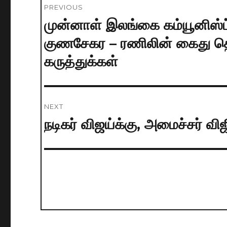
PREVIOUS
navigation
முன்னாள் இலங்கை கம்யூனிஸ்ட்
Previous
post:
குணசேகர – ரணிலின் கைது தொட
கருத்துக்கள்
NEXT
நடிகர் விஜய்க்கு, அமைச்சர் வி
Next
post: