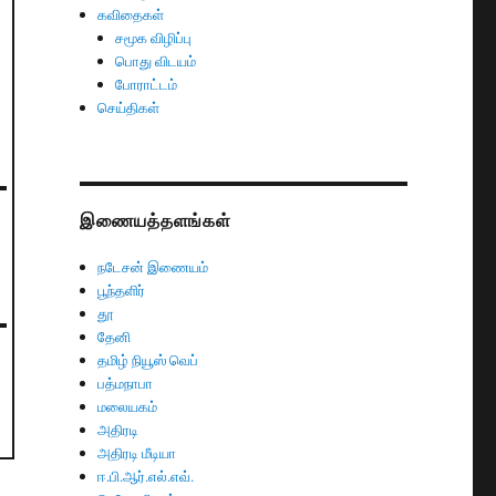
கவிதைகள்
சமூக விழிப்பு
பொது விடயம்
போராட்டம்
செய்திகள்
இணையத்தளங்கள்
நடேசன் இணையம்
பூந்தளிர்
தூ
தேனி
தமிழ் நியூஸ் வெப்
பத்மநாபா
மலையகம்
அதிரடி
அதிரடி மீடியா
ஈ.பி.ஆர்.எல்.எவ்.