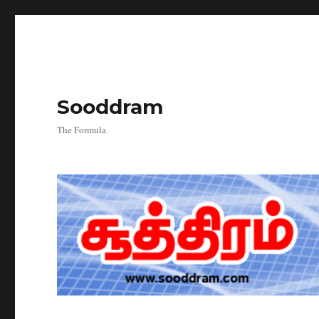
Sooddram
The Formula