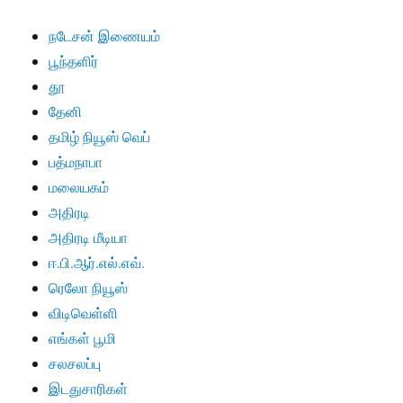
நடேசன் இணையம்
பூந்தளிர்
தூ
தேனி
தமிழ் நியூஸ் வெப்
பத்மநாபா
மலையகம்
அதிரடி
அதிரடி மீடியா
ஈ.பி.ஆர்.எல்.எவ்.
ரெலோ நியூஸ்
விடிவெள்ளி
எங்கள் பூமி
சலசலப்பு
இடதுசாரிகள்