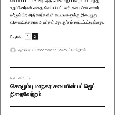
செய்யப்பட்ட பின்னர், ஒரு பெண் உறுப்பினர் உட்பட ஐந்து
உறுப்பினர்கள் கைது செய்யப்பட்டனர். சபை செயலாளர்
மற்றும் பிற அதிகாரிகளின் கடமைகளுக்கு இடையூறு
விளைவித்ததாக அவர்கள் மீது குற்றம் சாட்டப்பட்டுள்ளது.
,
Pages:
Page
1
Page
2
Author
ஆசிரியர்
Posted
December 31, 2025
Categories
செய்திகள்
on
Post
PREVIOUS
navigation
கொழும்பு மாநகர சபையின் பட்ஜெட்
Previous
நிறைவேற்றம்
post: