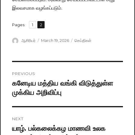
இலவசமாக வழங்கப்படும்.
,
Pages:
Page
1
Page
2
Author
ஆசிரியர்
Posted
March 19, 2026
Categories
செய்திகள்
on
Post
PREVIOUS
navigation
கனேடிய மத்திய வங்கி விடுத்துள்ள
Previous
முக்கிய அறிவிப்பு
post:
NEXT
யாழ். பல்கலைக்கழ மாணவி உலக
Next