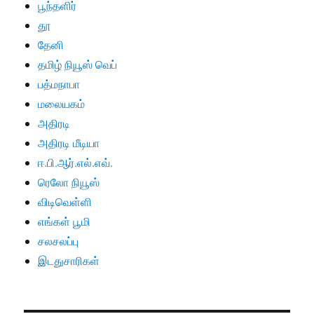
பூந்தளிர்
தூ
தேனி
தமிழ் நியூஸ் வெப்
பத்மநாபா
மலையகம்
அதிரடி
அதிரடி மீடியா
ஈ.பி.ஆர்.எல்.எவ்.
ரெலோ நியூஸ்
விடிவெள்ளி
எங்கள் பூமி
சலசலப்பு
இடதுசாரிகள்