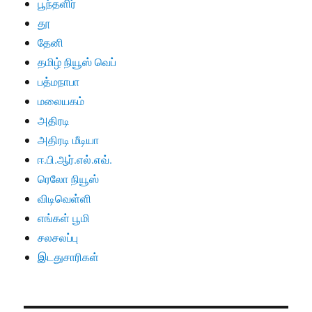
பூந்தளிர்
தூ
தேனி
தமிழ் நியூஸ் வெப்
பத்மநாபா
மலையகம்
அதிரடி
அதிரடி மீடியா
ஈ.பி.ஆர்.எல்.எவ்.
ரெலோ நியூஸ்
விடிவெள்ளி
எங்கள் பூமி
சலசலப்பு
இடதுசாரிகள்