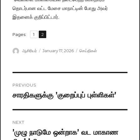
தொடர்பான வட்ட மேசை மாநாட்டின் போது அவர்
இதனைக் குறிப்பிட்டார்.
,
Pages:
Page
1
Page
2
Author
ஆசிரியர்
Posted
January 17, 2026
Categories
செய்திகள்
on
Post
PREVIOUS
navigation
சாரதிகளுக்கு ’குறைப்புப் புள்ளிகள்’
Previous
post:
NEXT
’முழு நாடுமே ஒன்றாக’ வட மாகாண
Next