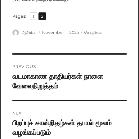
,
Pages:
Page
1
Page
2
Author
ஆசிரியர்
Posted
November 11, 2025
Categories
செய்திகள்
on
Post
PREVIOUS
navigation
வடமாகாண தாதியர்கள் நாளை
Previous
வேலைநிறுத்தம்
post:
NEXT
பிறப்புச் சான்றிதழ்கள் தபால் மூலம்
Next
வழங்கப்படும்
post: