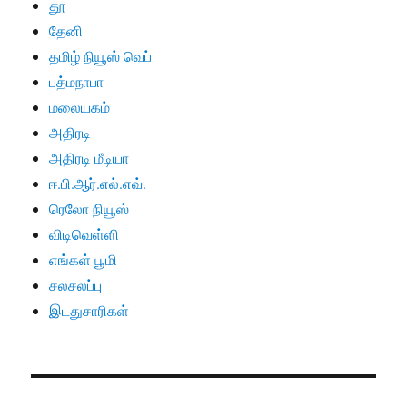
தூ
தேனி
தமிழ் நியூஸ் வெப்
பத்மநாபா
மலையகம்
அதிரடி
அதிரடி மீடியா
ஈ.பி.ஆர்.எல்.எவ்.
ரெலோ நியூஸ்
விடிவெள்ளி
எங்கள் பூமி
சலசலப்பு
இடதுசாரிகள்