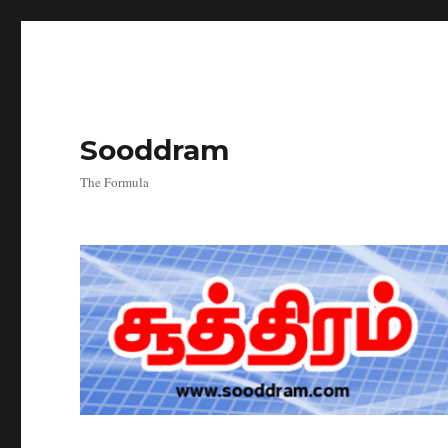
Sooddram
The Formula