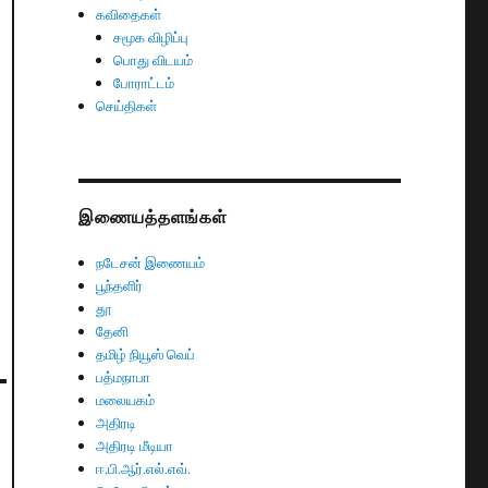
கவிதைகள்
சமூக விழிப்பு
பொது விடயம்
போராட்டம்
செய்திகள்
இணையத்தளங்கள்
நடேசன் இணையம்
பூந்தளிர்
தூ
தேனி
தமிழ் நியூஸ் வெப்
பத்மநாபா
மலையகம்
அதிரடி
அதிரடி மீடியா
ஈ.பி.ஆர்.எல்.எவ்.