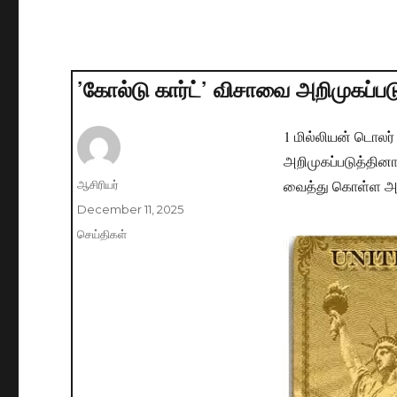
’கோல்டு கார்ட்’ விசாவை அறிமுகப்படுத
1 மில்லியன் டொலர் 
அறிமுகப்படுத்தின
வைத்து கொள்ள அன
Author
ஆசிரியர்
Posted
December 11, 2025
on
Categories
செய்திகள்