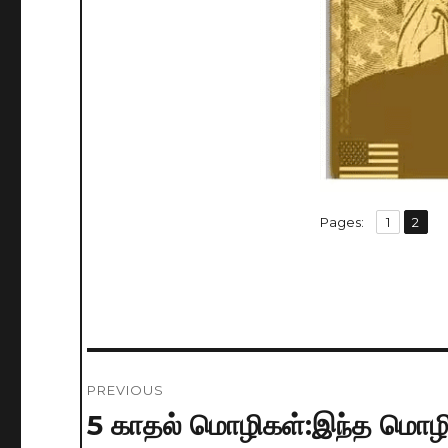
,
Pages:
Page
1
Page
2
Post
PREVIOUS
navigation
5 காதல் மொழிகள்:இந்த மொழி
Previous