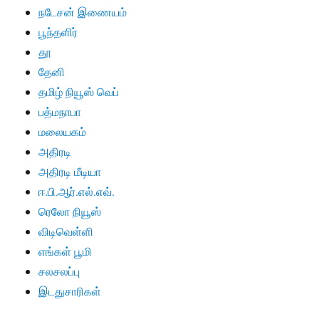
நடேசன் இணையம்
பூந்தளிர்
தூ
தேனி
தமிழ் நியூஸ் வெப்
பத்மநாபா
மலையகம்
அதிரடி
அதிரடி மீடியா
ஈ.பி.ஆர்.எல்.எவ்.
ரெலோ நியூஸ்
விடிவெள்ளி
எங்கள் பூமி
சலசலப்பு
இடதுசாரிகள்