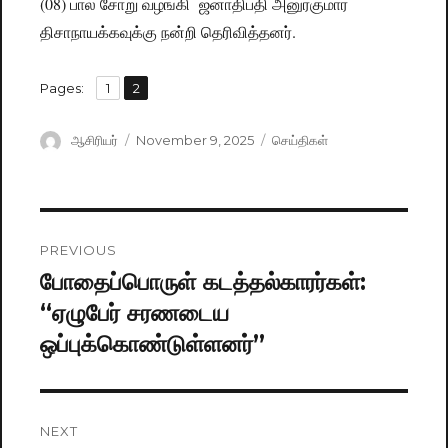
(08) பால் சோறு வழங்கி ஜனாதிபதி அனுரகுமார
திசாநாயக்கவுக்கு நன்றி தெரிவித்தனர்.
,
Pages:
Page
1
Page
2
Author
ஆசிரியர்
Posted
November 9, 2025
Categories
செய்திகள்
on
Post
PREVIOUS
navigation
போதைப்பொருள் கடத்தல்காரர்கள்:
Previous
“ஏழுபேர் சரணடைய
post:
ஒப்புக்கொண்டுள்ளனர்”
NEXT