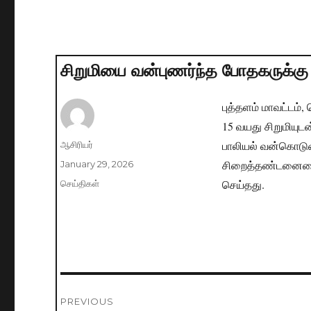
சிறுமியை வன்புணர்ந்த போதகருக்கு
புத்தளம் மாவட்டம்,
15 வயது சிறுமியு
பாலியல் வன்கொடும
Author
ஆசிரியர்
சிறைத்தண்டனையை ம
Posted
January 29, 2026
on
செய்தது.
Categories
செய்திகள்
Post
PREVIOUS