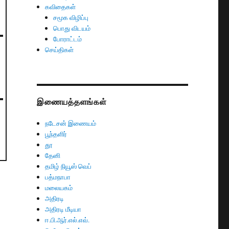
கவிதைகள்
சமூக விழிப்பு
பொது விடயம்
போராட்டம்
செய்திகள்
இணையத்தளங்கள்
நடேசன் இணையம்
பூந்தளிர்
தூ
தேனி
தமிழ் நியூஸ் வெப்
பத்மநாபா
மலையகம்
அதிரடி
அதிரடி மீடியா
ஈ.பி.ஆர்.எல்.எவ்.