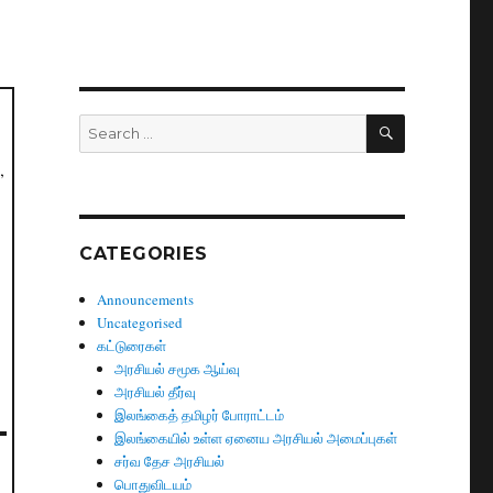
SEARCH
Search
for:
,
CATEGORIES
Announcements
Uncategorised
கட்டுரைகள்
அரசியல் சமூக ஆய்வு
அரசியல் தீர்வு
இலங்கைத் தமிழர் போராட்டம்
இலங்கையில் உள்ள ஏனைய அரசியல் அமைப்புகள்
சர்வ தேச அரசியல்
பொதுவிடயம்