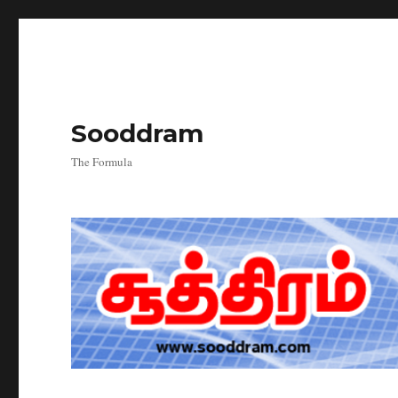
Sooddram
The Formula