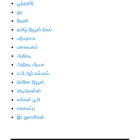
பூந்தளிர்
தூ
தேனி
தமிழ் நியூஸ் வெப்
பத்மநாபா
மலையகம்
அதிரடி
அதிரடி மீடியா
ஈ.பி.ஆர்.எல்.எவ்.
ரெலோ நியூஸ்
விடிவெள்ளி
எங்கள் பூமி
சலசலப்பு
இடதுசாரிகள்