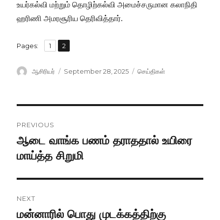
உயர்கல்வி மற்றும் தொழிற்கல்வி அமைச்சருமான கலாநிதி
ஹரிணி அமரசூரிய தெரிவித்தார்.
,
Pages:
Page
1
Page
2
Author
ஆசிரியர்
Posted
September 28, 2025
Categories
செய்திகள்
on
Post
PREVIOUS
navigation
ஆடை வாங்க பணம் தராததால் உயிரை
Previous
மாய்த்த சிறுமி
post:
NEXT
மன்னாரில் பொது முடக்கத்திற்கு
Next