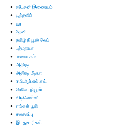
நடேசன் இணையம்
பூந்தளிர்
தூ
தேனி
தமிழ் நியூஸ் வெப்
பத்மநாபா
மலையகம்
அதிரடி
அதிரடி மீடியா
ஈ.பி.ஆர்.எல்.எவ்.
ரெலோ நியூஸ்
விடிவெள்ளி
எங்கள் பூமி
சலசலப்பு
இடதுசாரிகள்