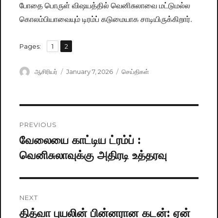
போதை பொருள் விஷயத்தில் வெனிசுலாவை மட்டுமல்ல
கொலம்பியாவையும் டிரம்ப் கடுமையாக சாடியிருக்கிறார்.
,
Pages:
Page
1
Page
2
Author
ஆசிரியர்
Posted
January 7, 2026
Categories
செய்திகள்
on
Post
PREVIOUS
navigation
வேலையை காட்டிய ட்ரம்ப் :
Previous
வெனிசுலாவுக்கு அதிரடி உத்தரவு
post:
NEXT
தித்வா புயலின் பின்னரான கடன்: ஏன்
Next