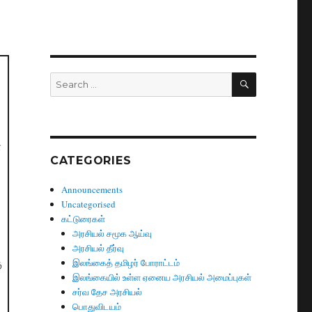
SEARCH
Search
for:
ள
CATEGORIES
Announcements
Uncategorised
கட்டுரைகள்
அரசியல் சமூக ஆய்வு
அரசியல் தீர்வு
ு
இலங்கைத் தமிழர் போராட்டம்
இலங்கையில் உள்ள ஏனைய அரசியல் அமைப்புகள்
சர்வ தேச அரசியல்
பொதுவிடயம்