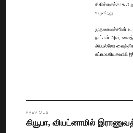
சிகிச்சைக்காக அனும
வருகிறது.
முதலமைச்சரின் உடல
நாட்கள் அவர் வைத்
அப்பல்லோ வைத்திய
சுப்ரமணியசுவாமி இ
Post
PREVIOUS
navigation
கியூபா, வியட்னாமில் இராணு
Previous
post: