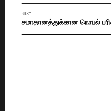
NEXT
சமாதானத்துக்கான நொபல் பரிச
Next
post: