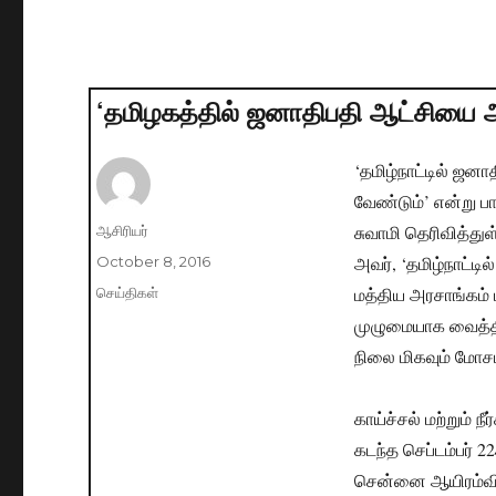
‘தமிழகத்தில் ஜனாதிபதி ஆட்சியை அம
‘தமிழ்நாட்டில் ஜனா
வேண்டும்’ என்று 
சுவாமி தெரிவித்துள
Author
ஆசிரியர்
அவர், ‘தமிழ்நாட்ட
Posted
October 8, 2016
on
மத்திய அரசாங்கம்
Categories
செய்திகள்
முழுமையாக வைத்தி
நிலை மிகவும் மோசம
காய்ச்சல் மற்றும்
கடந்த செப்டம்பர் 2
சென்னை ஆயிரம்விள