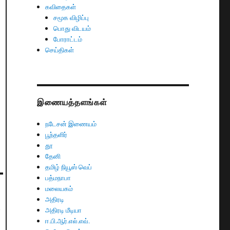
கவிதைகள்
சமூக விழிப்பு
பொது விடயம்
போராட்டம்
செய்திகள்
இணையத்தளங்கள்
நடேசன் இணையம்
பூந்தளிர்
தூ
தேனி
தமிழ் நியூஸ் வெப்
பத்மநாபா
மலையகம்
அதிரடி
ை
அதிரடி மீடியா
ஈ.பி.ஆர்.எல்.எவ்.