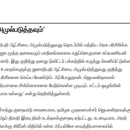
ுல்படுத்தவும்’
திபதி ஆட்சியை அமுல்படுத்துவது தொடர்பில் மத்திய அரசு பரிசீலிக்க
பாஜக மூத்த தலைவரும் மாநிலங்களவை உறுப்பினருமான சுப்ரமணியன்
்ளார். இது குறித்து தனது டுவிட்டர் பக்கத்தில் கருத்து வெளியிட்டுள்
ில் 6 மாதங்களுக்கு ஜனாதிபதி ஆட்சியை அமுல்படுத்துவது குறித்து
 பரிசீலனை செய்ய வேண்டும். அப்போதுதான், ஜெயலலிதாவால்
யசாலை சிகிச்சைகளை மேற்கொள்ள முடியும். சட்டம் ஒழுங்கின்
ாக உள்ளது’ என்று தெரிவித்துள்ளார்.
 நீர்ச்சத்து குறைபாடு காரணமாக, தமிழக முதலமைச்சர் ஜெயலலிதாவுக்க
2ஆம் திகதி இரவு திடீர் உடல்நலக்குறைவு ஏற்பட்டது. உடனடியாக, அவர்
க்கு கிரீம்ஸ் வீதியில் உள்ள அப்பல்லோ வைத்தியசாலையில்