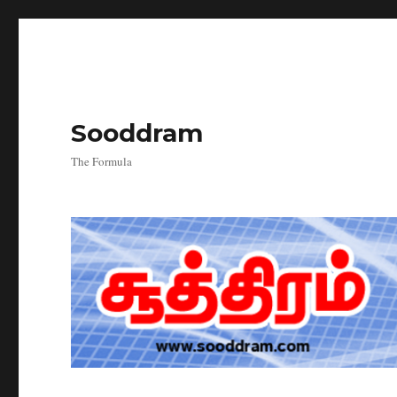
Sooddram
The Formula