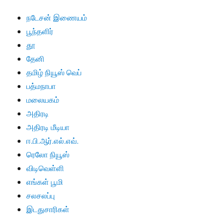
நடேசன் இணையம்
பூந்தளிர்
தூ
தேனி
தமிழ் நியூஸ் வெப்
பத்மநாபா
மலையகம்
அதிரடி
அதிரடி மீடியா
ஈ.பி.ஆர்.எல்.எவ்.
ரெலோ நியூஸ்
விடிவெள்ளி
எங்கள் பூமி
சலசலப்பு
இடதுசாரிகள்