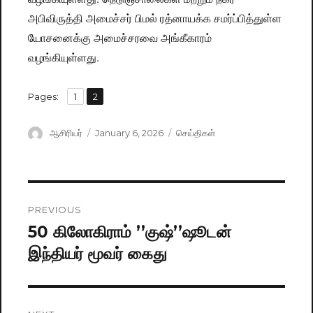
அபிவிருத்தி அமைச்சர் பிமல் ரத்னாயக்க சமர்ப்பித்துள்ள
யோசனைக்கு அமைச்சரவை அங்கீகாரம்
வழங்கியுள்ளது.
,
Pages:
Page
1
Page
2
Author
ஆசிரியர்
Posted
January 6, 2026
Categories
செய்திகள்
on
Post
PREVIOUS
navigation
50 கிலோகிராம் ’’குஷ்’’ஷூடன்
Previous
இந்தியர் மூவர் கைது
post: