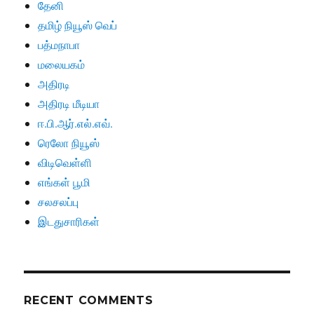
தேனி
தமிழ் நியூஸ் வெப்
பத்மநாபா
மலையகம்
அதிரடி
அதிரடி மீடியா
ஈ.பி.ஆர்.எல்.எவ்.
ரெலோ நியூஸ்
விடிவெள்ளி
எங்கள் பூமி
சலசலப்பு
இடதுசாரிகள்
RECENT COMMENTS