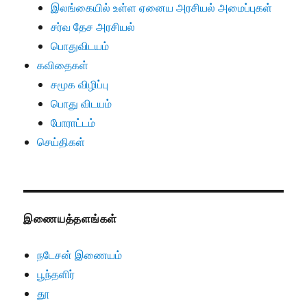
இலங்கையில் உள்ள ஏனைய அரசியல் அமைப்புகள்
சர்வ தேச அரசியல்
பொதுவிடயம்
கவிதைகள்
சமூக விழிப்பு
பொது விடயம்
போராட்டம்
செய்திகள்
இணையத்தளங்கள்
நடேசன் இணையம்
பூந்தளிர்
தூ