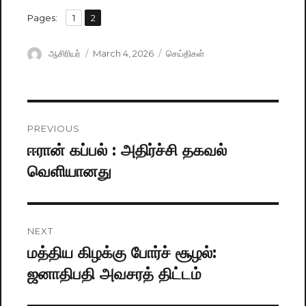
,
Pages:
Page
1
Page
2
Author
ஆசிரியர்
Posted
March 4, 2026
Categories
செய்திகள்
on
Post
PREVIOUS
navigation
ஈரான் கப்பல் : அதிர்ச்சி தகவல்
Previous
வெளியானது
post:
NEXT
மத்திய கிழக்கு போர்ச் சூழல்:
Next
ஜனாதிபதி அவசரத் திட்டம்
post: