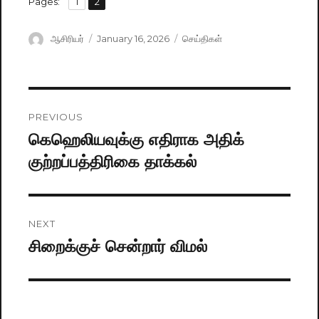
,
Pages:
Page
1
Page
2
Author
ஆசிரியர்
Posted
January 16, 2026
Categories
செய்திகள்
on
Post
PREVIOUS
navigation
கெஹெலியவுக்கு எதிராக அதிக்
Previous
குற்றப்பத்திரிகை தாக்கல்
post:
NEXT
சிறைக்குச் சென்றார் விமல்
Next
post: