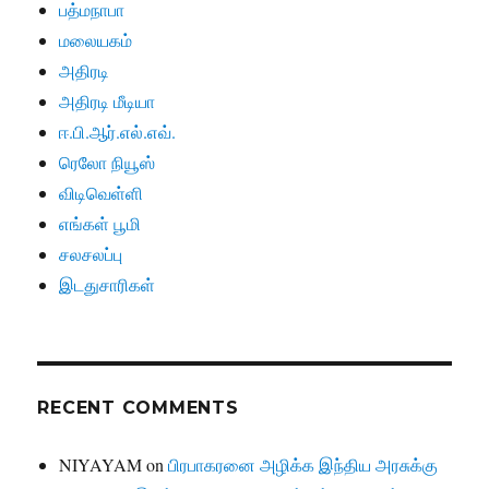
பத்மநாபா
மலையகம்
அதிரடி
அதிரடி மீடியா
ஈ.பி.ஆர்.எல்.எவ்.
ரெலோ நியூஸ்
விடிவெள்ளி
எங்கள் பூமி
சலசலப்பு
இடதுசாரிகள்
RECENT COMMENTS
NIYAYAM
on
பிரபாகரனை அழிக்க இந்திய அரசுக்கு