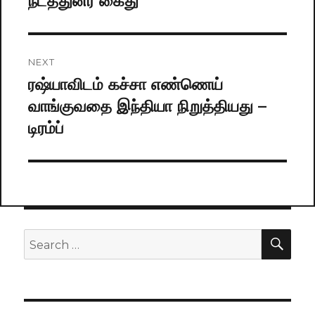
நடத்துனர் கைது
NEXT
ரஷ்யாவிடம் கச்சா எண்ணெய்
Next
வாங்குவதை இந்தியா நிறுத்தியது –
post:
டிரம்ப்
SE
Search
for: