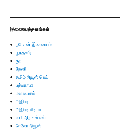
இணையத்தளங்கள்
நடேசன் இணையம்
பூந்தளிர்
தூ
தேனி
தமிழ் நியூஸ் வெப்
பத்மநாபா
மலையகம்
அதிரடி
அதிரடி மீடியா
ஈ.பி.ஆர்.எல்.எவ்.
ரெலோ நியூஸ்