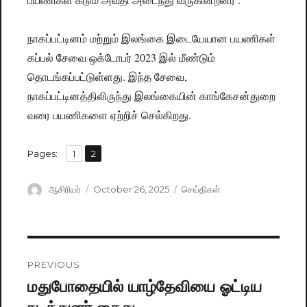
நாகப்பட்டினம் மற்றும் இலங்கை இடையேயான பயணிகள்
கப்பல் சேவை ஒக்டோபர் 2023 இல் மீண்டும்
தொடங்கப்பட்டுள்ளது. இந்த சேவை,
நாகப்பட்டினத்திலிருந்து இலங்கையின் காங்கேசன்துறை
வரை பயணிகளை ஏற்றிச் செல்கிறது.
,
Pages:
Page
1
Page
2
Author
ஆசிரியர்
Posted
October 26, 2025
Categories
செய்திகள்
on
Post
PREVIOUS
navigation
மதுபோதையில் யாழ்தேவியை ஓட்டிய
Previous
post: