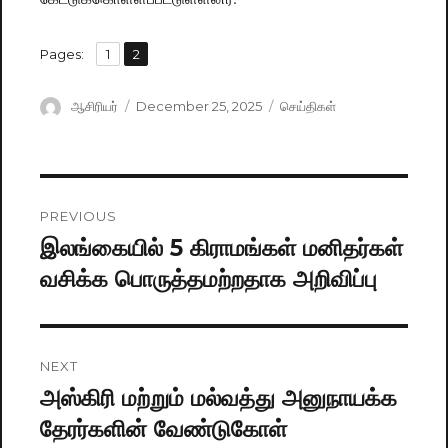
,
Pages:
Page
1
Page
2
Author
ஆசிரியர்
Posted
December 25, 2025
Categories
செய்திகள்
on
Post
PREVIOUS
navigation
இலங்கையில் 5 கிராமங்கள் மனிதர்கள்
Previous
வசிக்க பொருத்தமற்றதாக அறிவிப்பு
post:
NEXT
அஸ்கிரி மற்றும் மல்வத்து அனுநாயக்க
Next
தேரர்களின் வேண்டுகோள்
post: