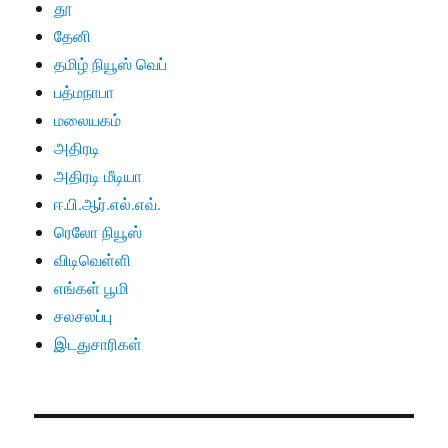
தூ
தேனி
தமிழ் நியூஸ் வெப்
பத்மநாபா
மலையகம்
அதிரடி
அதிரடி மீடியா
ஈ.பி.ஆர்.எல்.எவ்.
ரெலோ நியூஸ்
விடிவெள்ளி
எங்கள் பூமி
சலசலப்பு
இடதுசாரிகள்