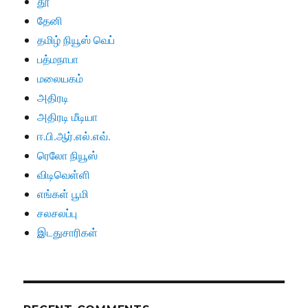
தூ
தேனி
தமிழ் நியூஸ் வெப்
பத்மநாபா
மலையகம்
அதிரடி
அதிரடி மீடியா
ஈ.பி.ஆர்.எல்.எவ்.
ரெலோ நியூஸ்
விடிவெள்ளி
எங்கள் பூமி
சலசலப்பு
இடதுசாரிகள்