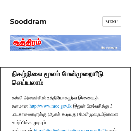
Sooddram
MENU
நிகழ்நிலை மூலம் மேன்முறையீடு
செய்யலாம்
கல்வி அமைச்சின் உத்தியோகபூர்வ இணையத்
தளமான
http://www.moe.gov.lk
இனுள் பிரவேசித்து 3
பாடசாலைகளுக்கு (ஆகக் கூடியது) மேன்முறையீடுகளை
சமர்ப்பிக்க முடியும்
என்பதுடன்
http://http://g6application.moe.gov.lk/#/
எனும்