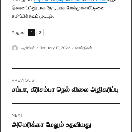
இணைப்பினூடாக நேரடியாக மேன்முறையீட்டினை
சமர்ப்பிக்கவும் முடியும்.
,
Pages:
Page
1
Page
2
Author
ஆசிரியர்
Posted
January 13, 2026
Categories
செய்திகள்
on
Post
PREVIOUS
navigation
சம்பா, கீரிசம்பா நெல் விலை அதிகரிப்பு
Previous
post:
NEXT
அமெரிக்கா மேலும் உதவியது
Next