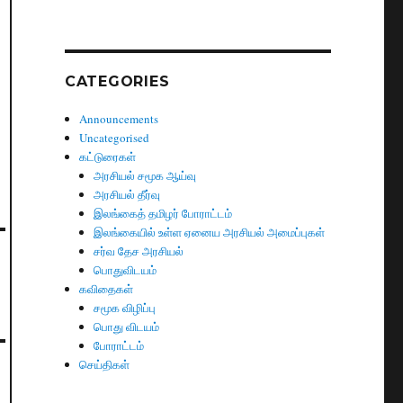
CATEGORIES
Announcements
Uncategorised
கட்டுரைகள்
அரசியல் சமூக ஆய்வு
அரசியல் தீர்வு
இலங்கைத் தமிழர் போராட்டம்
இலங்கையில் உள்ள ஏனைய அரசியல் அமைப்புகள்
சர்வ தேச அரசியல்
பொதுவிடயம்
கவிதைகள்
சமூக விழிப்பு
பொது விடயம்
போராட்டம்
செய்திகள்