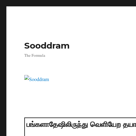
Sooddram
The Formula
பங்களாதேஷிலிருந்து வெளியேற தயார