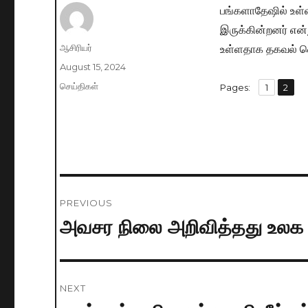
பங்களாதேஷில் உள்ள
இருக்கின்றனர் என்
உள்ளதாக தகவல் வ
Author
ஆசிரியர்
Posted
August 15, 2024
on
Categories
செய்திகள்
,
Pages:
Page
1
Page
2
Post
PREVIOUS
navigation
அவசர நிலை அறிவித்தது உலக 
Previous
post:
NEXT