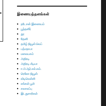
இணையத்தளங்கள்
நடேசன் இணையம்
பூந்தளிர்
தூ
தேனி
தமிழ் நியூஸ் வெப்
பத்மநாபா
மலையகம்
அதிரடி
அதிரடி மீடியா
ஈ.பி.ஆர்.எல்.எவ்.
ரெலோ நியூஸ்
விடிவெள்ளி
எங்கள் பூமி
சலசலப்பு
இடதுசாரிகள்