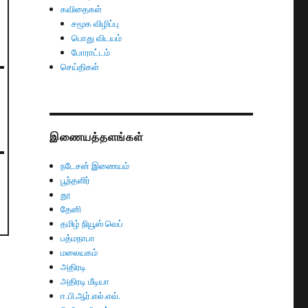
கவிதைகள்
சமூக விழிப்பு
பொது விடயம்
போராட்டம்
செய்திகள்
இணையத்தளங்கள்
நடேசன் இணையம்
பூந்தளிர்
தூ
தேனி
தமிழ் நியூஸ் வெப்
பத்மநாபா
மலையகம்
அதிரடி
அதிரடி மீடியா
ஈ.பி.ஆர்.எல்.எவ்.