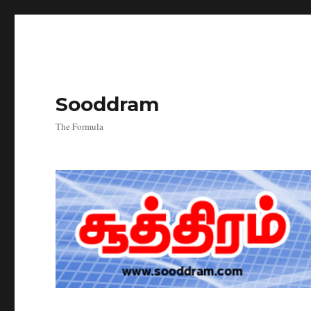
Sooddram
The Formula